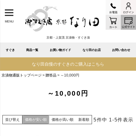
MENU
京都・上賀茂 京漬物・すぐき漬
すぐき
商品一覧
お買い物ガイド
なり田のお店
お問い合わせ
なり田自慢のすぐきのご購入はこちら
京漬物通販トップページ
贈答品
～10,000円
～10,000円
5
件中
1
-
5
件表示
並び替え
価格が安い順
価格が高い順
新着順