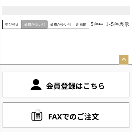
5
件中
1
-
5
件表示
並び替え
価格が安い順
価格が高い順
新着順
ペー
ジト
ップ
へ