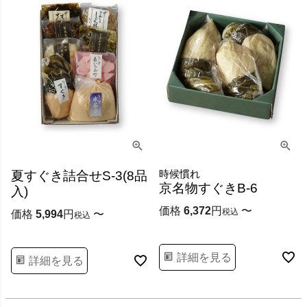
時候慣れ
夏すぐき詰合せS-3(8品
京名物すぐきB-6
入)
価格
6,372
〜
税込
価格
5,994
〜
税込
詳細を見る
詳細を見る