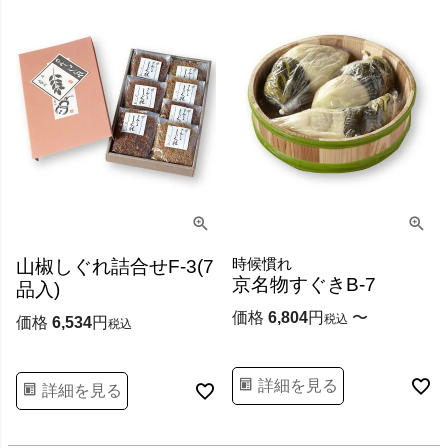
時候慣れ
山椒しぐれ詰合せF-3(7
京名物すぐきB-7
品入)
価格
6,804
〜
税込
価格
6,534
税込
詳細を見る
詳細を見る