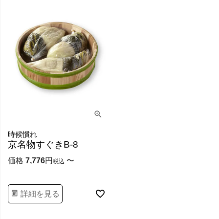
時候慣れ
京名物すぐきB-8
価格
7,776
〜
税込
詳細を見る