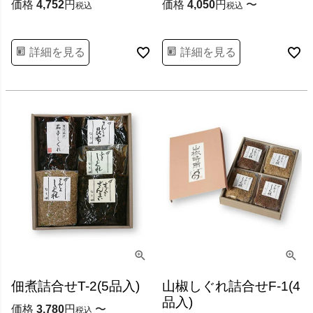
価格
4,752
価格
4,050
〜
税込
税込
詳細を見る
詳細を見る
佃煮詰合せT-2(5品入)
山椒しぐれ詰合せF-1(4
品入)
価格
3,780
〜
税込