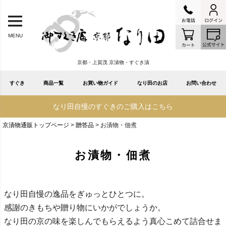
MENU
京都・上賀茂 京漬物・すぐき漬
すぐき
商品一覧
お買い物ガイド
なり田のお店
お問い合わせ
なり田自慢のすぐきのご購入はこちら
京漬物通販トップページ
贈答品
お漬物・佃煮
お漬物・佃煮
なり田自慢の逸品をぎゅっとひとつに。
感謝のきもちや贈り物にいかがでしょうか。
なり田の京の味を楽しんでもらえるよう真心こめて詰合せま