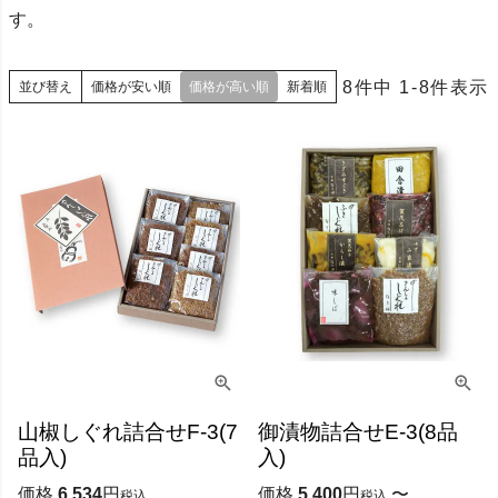
す。
8
件中
1
-
8
件表示
並び替え
価格が安い順
価格が高い順
新着順
山椒しぐれ詰合せF-3(7
御漬物詰合せE-3(8品
品入)
入)
価格
6,534
価格
5,400
〜
税込
税込