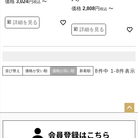
価格
3,024
〜
税込
価格
2,808
〜
税込
詳細を見る
詳細を見る
8
件中
1
-
8
件表示
並び替え
価格が安い順
価格が高い順
新着順
ペー
ジト
ップ