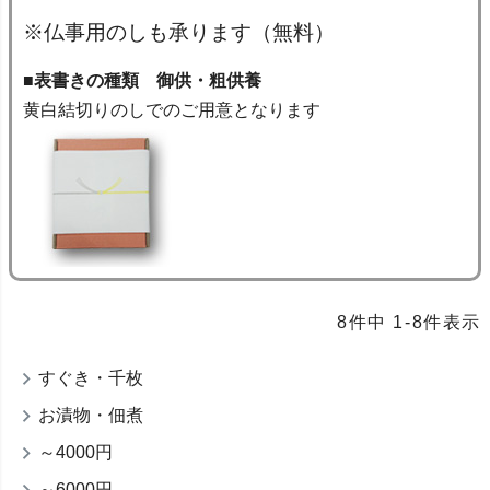
※仏事用のしも承ります（無料）
■表書きの種類 御供・粗供養
黄白結切りのしでのご用意となります
8
件中
1
-
8
件表示
すぐき・千枚
お漬物・佃煮
～4000円
～6000円