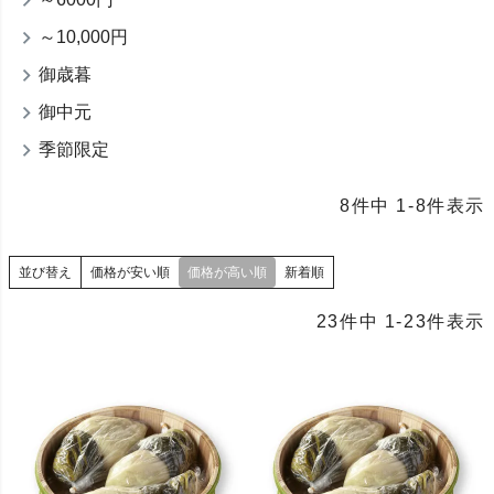
～10,000円
御歳暮
御中元
季節限定
8
件中
1
-
8
件表示
並び替え
価格が安い順
価格が高い順
新着順
23
件中
1
-
23
件表示