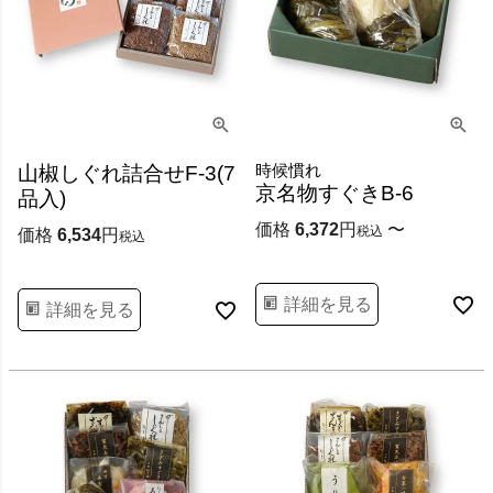
時候慣れ
山椒しぐれ詰合せF-3(7
京名物すぐきB-6
品入)
価格
6,372
〜
税込
価格
6,534
税込
詳細を見る
詳細を見る