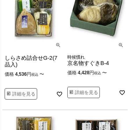
時候慣れ
しらさめ詰合せG-2(7
京名物すぐきB-4
品入)
価格
4,428
〜
税込
価格
4,536
〜
税込
詳細を見る
詳細を見る