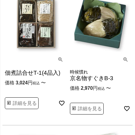
時候慣れ
佃煮詰合せT-1(4品入)
京名物すぐきB-3
価格
3,024
〜
税込
価格
2,970
〜
税込
詳細を見る
詳細を見る