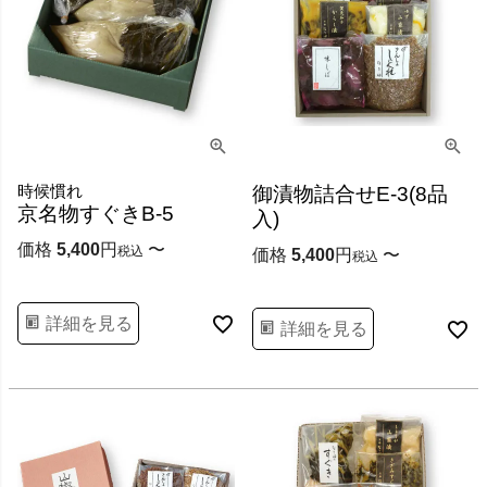
時候慣れ
御漬物詰合せE-3(8品
京名物すぐきB-5
入)
価格
5,400
〜
税込
価格
5,400
〜
税込
詳細を見る
詳細を見る