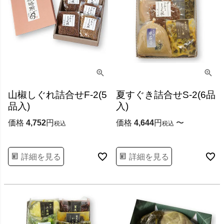
山椒しぐれ詰合せF-2(5
夏すぐき詰合せS-2(6品
品入)
入)
価格
4,752
価格
4,644
〜
税込
税込
詳細を見る
詳細を見る