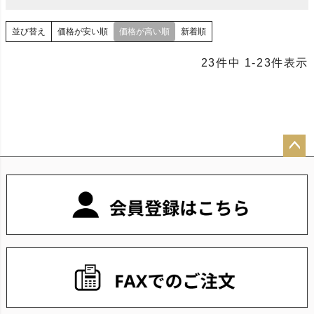
並び替え
価格が安い順
価格が高い順
新着順
23
件中
1
-
23
件表示
ペー
ジト
ップ
へ