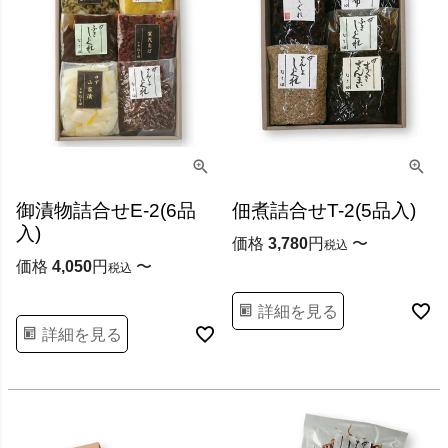
御漬物詰合せE-2(6品
佃煮詰合せT-2(5品入)
入)
価格
3,780
〜
税込
価格
4,050
〜
税込
詳細を見る
詳細を見る