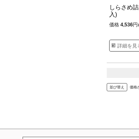
しらさめ詰合
入)
価格
4,536
詳細を見
並び替え
価格