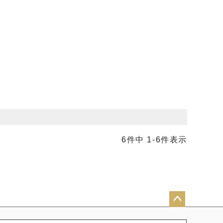
6
件中
1
-
6
件表示
ペー