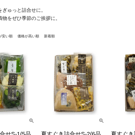
をぎゅっと詰合せに。
漬物をぜひ季節のご挨拶に。
が安い順
価格が高い順
新着順
せS-1(5品
夏すぐき詰合せS-2(6品
夏すぐき詰