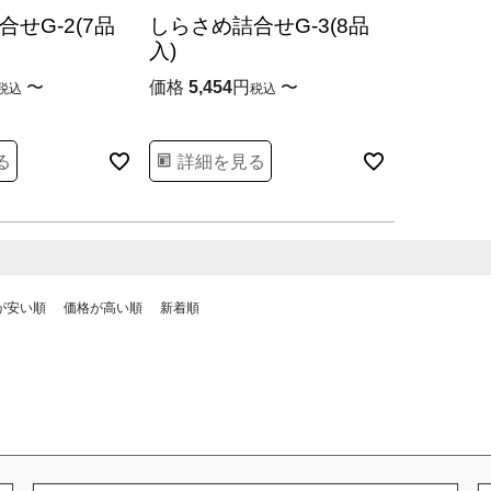
せG-2(7品
しらさめ詰合せG-3(8品
入)
〜
価格
5,454
〜
税込
税込
る
詳細を見る
が安い順
価格が高い順
新着順