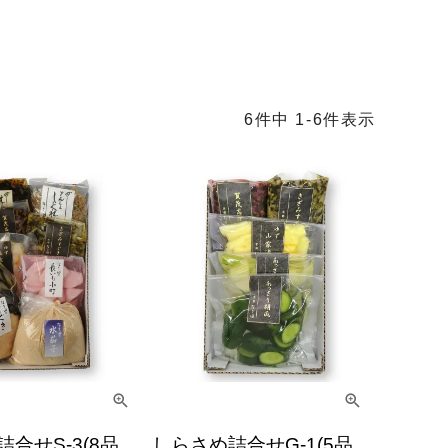
6
件中
1
-
6
件表示
合せS-3(8品
しらさめ詰合せG-1(5品