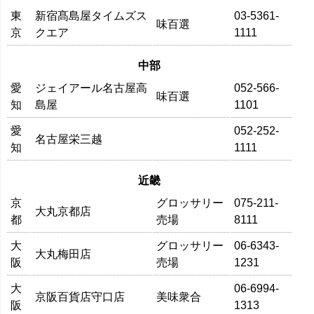
東
新宿髙島屋タイムズス
03-5361-
味百選
京
クエア
1111
中部
愛
ジェイアール名古屋高
052-566-
味百選
知
島屋
1101
愛
052-252-
名古屋栄三越
知
1111
近畿
京
グロッサリー
075-211-
大丸京都店
都
売場
8111
大
グロッサリー
06-6343-
大丸梅田店
阪
売場
1231
大
06-6994-
京阪百貨店守口店
美味衆合
阪
1313