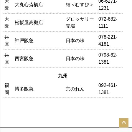
大
06-6271-
大丸心斎橋店
結＜むすび＞
阪
1231
大
グロッサリー
072-682-
松坂屋高槻店
阪
売場
1111
兵
078-221-
神戸阪急
日本の味
庫
4181
兵
0798-62-
西宮阪急
日本の味
庫
1381
九州
福
092-461-
博多阪急
京のれん
岡
1381
ペー