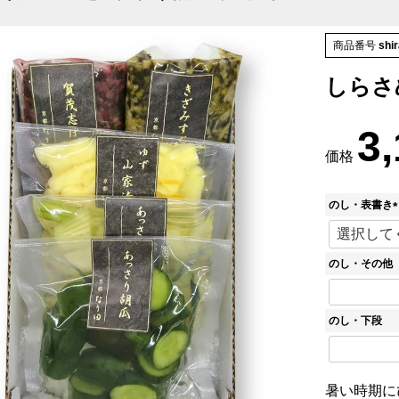
商品番号
shi
しらさめ
3
価格
のし・表書き
(
のし・その他
)
のし・下段
暑い時期に