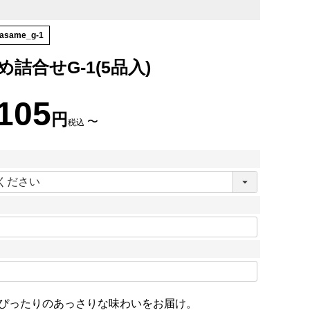
rasame_g-1
詰合せG-1(5品入)
,105
〜
税込
必
須
ぴったりのあっさりな味わいをお届け。