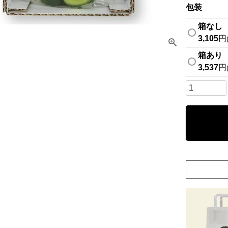
包装
箱なし
3,105
箱あり
3,537