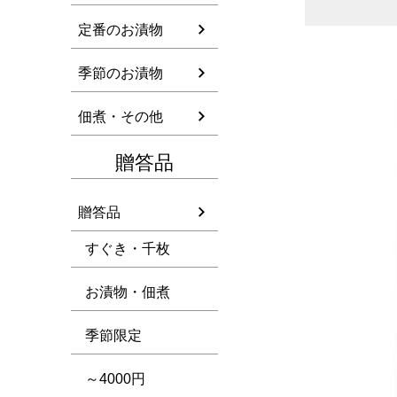
定番のお漬物
季節のお漬物
佃煮・その他
贈答品
贈答品
すぐき・千枚
お漬物・佃煮
季節限定
～4000円