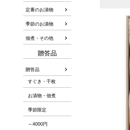
定番のお漬物
季節のお漬物
佃煮・その他
贈答品
贈答品
すぐき・千枚
お漬物・佃煮
季節限定
～4000円