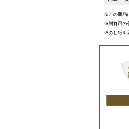
※この商品
※贈答用の
※のし紙を