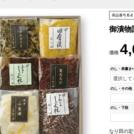
商品番号
E-2
御漬物詰
4
価格
のし・表書き
(
のし・その他
)
のし・下段
なり田の定