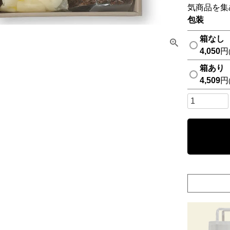
気商品を集
包装
箱なし
4,050
箱あり
4,509