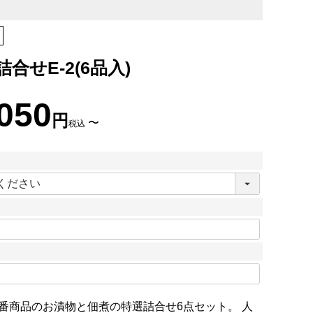
合せE-2(6品入)
,050
〜
税込
必
須
番商品のお漬物と佃煮の特選詰合せ6点セット。 人