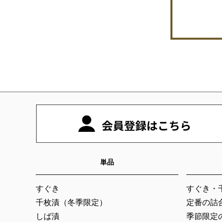
単品
すぐき
すぐき・
千枚漬（冬季限定）
定番の詰
しば漬
季節限定