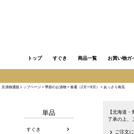
トップ
すぐき
商品一覧
お買い物ガ
京漬物通販トップページ
季節のお漬物
春夏（2月ー8月）
あっさり南瓜
単品
【北海道・
了承の上、
すぐき
ご注文に