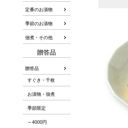
定番のお漬物
季節のお漬物
佃煮・その他
贈答品
贈答品
すぐき・千枚
お漬物・佃煮
季節限定
～4000円