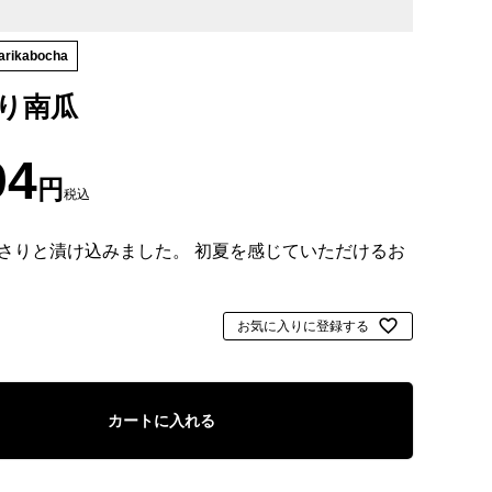
arikabocha
り南瓜
94
税込
さりと漬け込みました。 初夏を感じていただけるお
お気に入りに登録する
カートに入れる