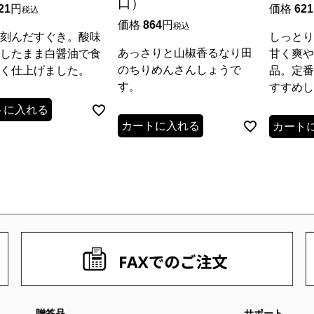
口）
21
価格
621
税込
価格
864
税込
刻んだすぐき。酸味
しっとり
あっさりと山椒香るなり田
したまま白醤油で食
甘く爽や
のちりめんさんしょうで
く仕上げました。
品。定番
す。
すすめし
トに入れる
カートに入れる
カート
贈答品
サポート