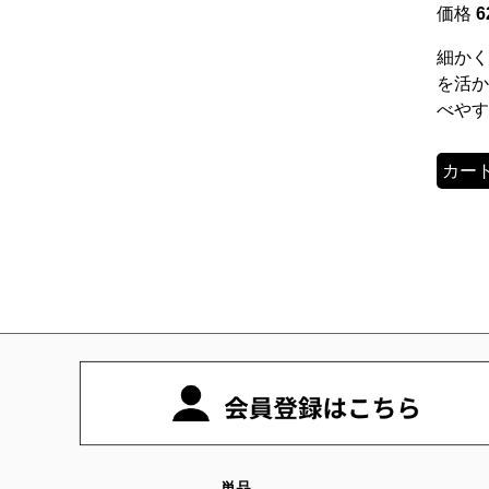
価格
6
細かく
を活か
べやす
カー
単品