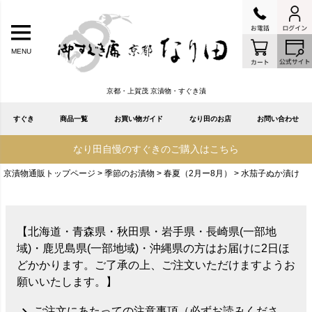
MENU
京都・上賀茂 京漬物・すぐき漬
すぐき
商品一覧
お買い物ガイド
なり田のお店
お問い合わせ
なり田自慢のすぐきのご購入はこちら
京漬物通販トップページ
季節のお漬物
春夏（2月ー8月）
水茄子ぬか漬け
【北海道・青森県・秋田県・岩手県・長崎県(一部地
域)・鹿児島県(一部地域)・沖縄県の方はお届けに2日ほ
どかかります。ご了承の上、ご注文いただけますようお
願いいたします。】
ご注文にあたっての注意事項（必ずお読みくださ