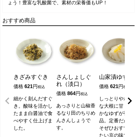
ょう！豊富な乳酸菌で、素材の栄養価もUP！
おすすめ商品
きざみすぐき
さんしょしぐ
山家漬ゆず
れ（淡口）
価格
621
価格
621
税込
税込
価格
864
税込
細かく刻んだすぐ
しっとりやわら
あっさりと山椒香
き。酸味を活かし
な大根に甘く爽
るなり田のちりめ
たまま白醤油で食
かなゆずが香る
んさんしょうで
べやすく仕上げま
品。定番だから
す。
した。
そぜひおすすめ
たい京の味です