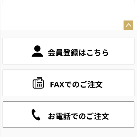
ペー
ジト
ップ
へ