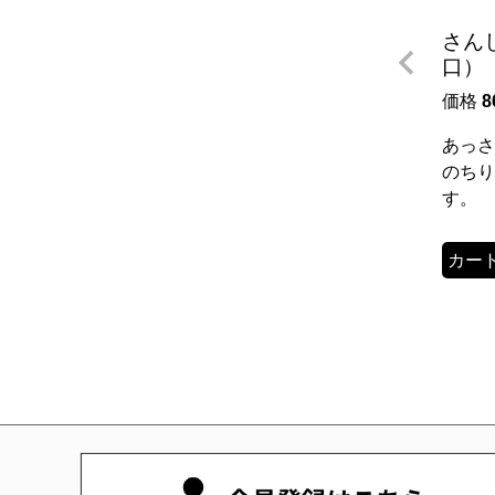
さん
口）
価格
8
あっさ
のちり
す。
カー