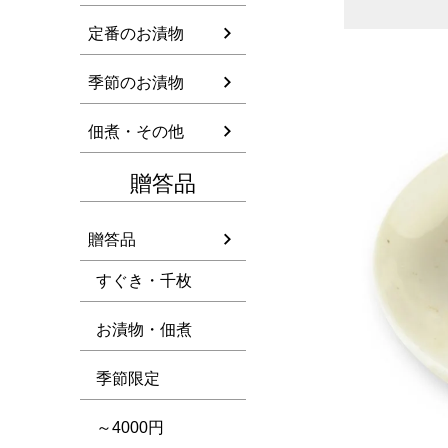
定番のお漬物
季節のお漬物
佃煮・その他
贈答品
贈答品
すぐき・千枚
お漬物・佃煮
季節限定
～4000円