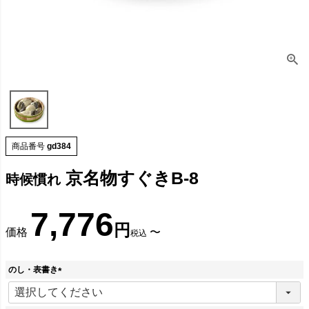
商品番号
gd384
京名物すぐきB-8
時候慣れ
7,776
価格
〜
税込
のし・表書き
(
必