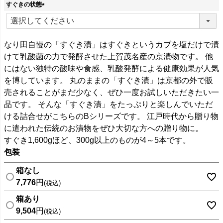
須
すぐきの状態
)
(
必
須
)
なり田自慢の「すぐき漬」はすぐきというカブを塩だけで漬
けて乳酸菌の力で発酵させた上賀茂名産の京漬物です。 他
にはない独特の酸味や食感、乳酸発酵による健康効果が人気
を博しています。 丸のままの「すぐき漬」は京都の外で販
売されることがまだ少なく、ぜひ一度お試しいただきたい一
品です。 そんな「すぐき漬」をたっぷりと楽しんでいただ
ける詰合せがこちらのBシリーズです。 江戸時代から贈り物
に遣われた伝統のお漬物をぜひ大切な方への贈り物に。
すぐき1,600gほど、300g以上のものが4～5本です。
包装
箱なし
7,776
税込
箱あり
9,504
税込