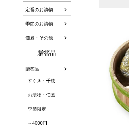
定番のお漬物
季節のお漬物
佃煮・その他
贈答品
贈答品
すぐき・千枚
お漬物・佃煮
季節限定
～4000円