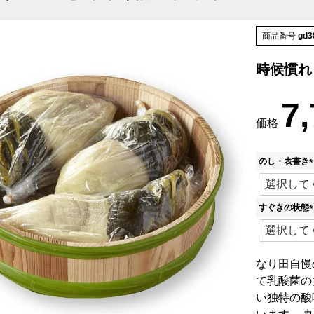
商品番号
gd3
時候慣れ
7
価格
のし・表書き
(
すぐきの状態
)
(
)
なり田自慢
て乳酸菌の
い独特の酸