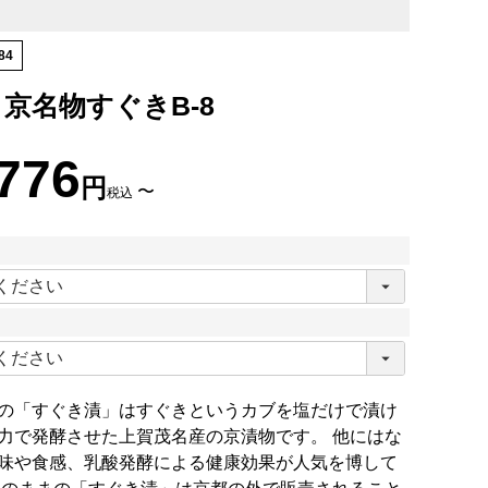
84
京名物すぐきB-8
,776
〜
税込
必
須
必
須
の「すぐき漬」はすぐきというカブを塩だけで漬け
力で発酵させた上賀茂名産の京漬物です。 他にはな
味や食感、乳酸発酵による健康効果が人気を博して