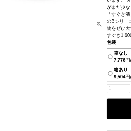
います。 
がまだ少な
「すぐき漬
のBシリー
物をぜひ大
すぐき1,6
包装
箱なし
7,776
箱あり
9,504