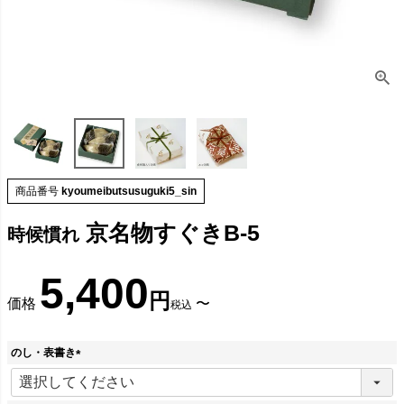
商品番号
kyoumeibutsusuguki5_sin
京名物すぐきB-5
時候慣れ
5,400
価格
〜
税込
のし・表書き
(
必