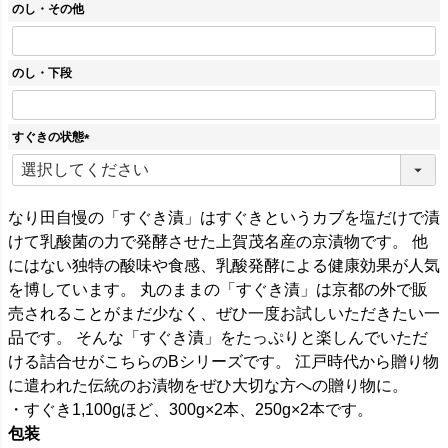
須
のし・その他
)
のし・下段
すぐきの状態
(
必
須
)
なり田自慢の「すぐき漬」はすぐきというカブを塩だけで漬
けて乳酸菌の力で発酵させた上賀茂名産の京漬物です。 他
にはない独特の酸味や食感、乳酸発酵による健康効果が人気
を博しています。 丸のままの「すぐき漬」は京都の外で販
売されることがまだ少なく、ぜひ一度お試しいただきたい一
品です。 そんな「すぐき漬」をたっぷりと楽しんでいただ
ける詰合せがこちらのBシリーズです。 江戸時代から贈り物
に遣われた伝統のお漬物をぜひ大切な方への贈り物に。
・すぐき1,100gほど、300g×2本、250g×2本です。
包装