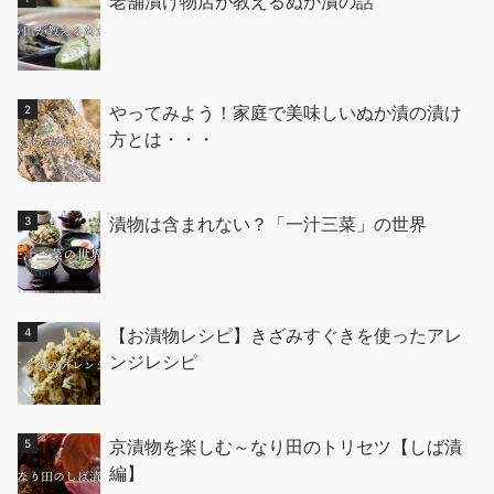
老舗漬け物店が教えるぬか漬の話
やってみよう！家庭で美味しいぬか漬の漬け
方とは・・・
漬物は含まれない？「一汁三菜」の世界
【お漬物レシピ】きざみすぐきを使ったアレ
ンジレシピ
京漬物を楽しむ～なり田のトリセツ【しば漬
編】