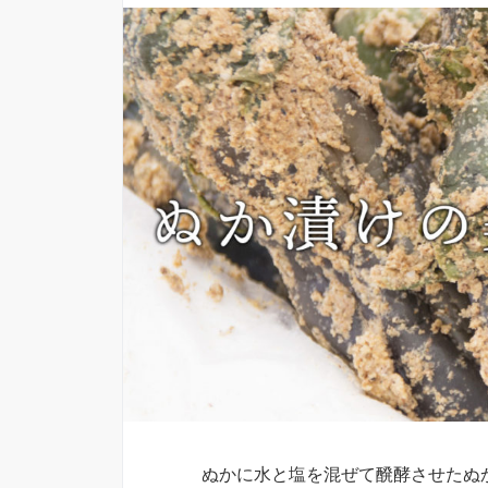
ぬかに水と塩を混ぜて醗酵させたぬ