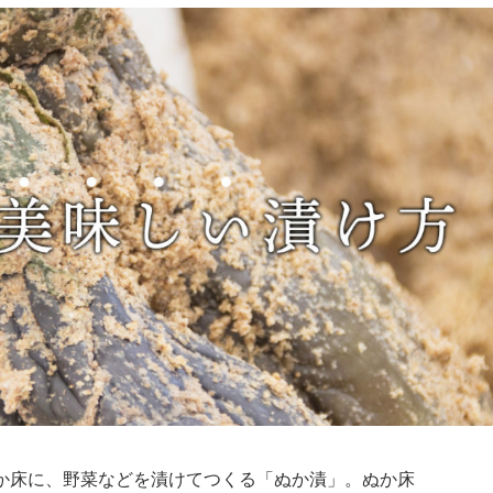
か床に、野菜などを漬けてつくる「ぬか漬」。ぬか床