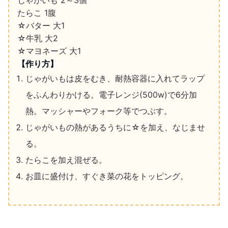
たらこ
1
腹
☆バター
大
1
☆牛乳
大
2
☆マヨネーズ
大
1
【作り方】
じゃがいもは皮をむき、耐熱容器に入れてラップ
をふんわりかける。
電子レンジ
(500w)
で
6
分加
熱。マッシャーやフォーク等でつぶす。
じゃがいもの熱があるうちに☆を加え、なじませ
る。
たらこを加え混ぜる。
お皿に盛付け、すぐき菜の花をトッピング。