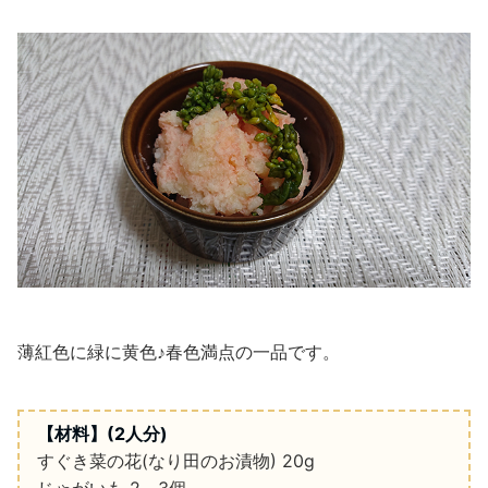
薄紅色に緑に黄色
♪
春色満点の一品です。
【材料】
(2
人分
)
すぐき菜の花
(
なり田のお漬物
)
20g
じゃがいも
2
～
3
個