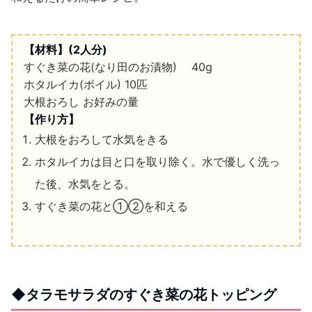
【材料】
(2
人分
)
すぐき菜の花
(
なり田のお漬物
)
40g
ホタルイカ
(
ボイル
)
10
匹
大根おろし
お好みの量
【作り方】
大根をおろして水気をきる
ホタルイカは目と口を取り除く。水で優しく洗っ
た後、水気をとる。
すぐき菜の花と①②を和える
◆
タラモサラダのすぐき菜の花トッピング