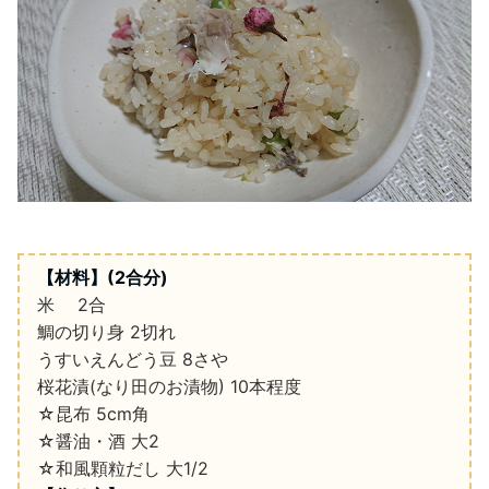
【材料】
(2
合分
)
米
2
合
鯛の切り身
2
切れ
うすいえんどう豆
8
さや
桜花漬
(
なり田のお漬物
)
10
本程度
☆
昆布
5cm
角
☆醤油・酒
大
2
☆和風顆粒だし
大
1/2