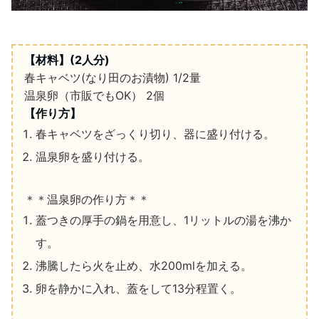
【材料】
(2
人分
)
春キャベツ
(
なり田のお漬物
)
1/2
量
温泉卵（市販でも
OK
）
2
個
【作り方】
春キャベツをざっくり切り、器に盛り付ける。
温泉卵を盛り付ける。
＊＊温泉卵の作り方＊＊
蓋つきの厚手の鍋を用意し、
1
リットルの湯を沸か
す。
沸騰したら火を止め、水
200ml
を加える。
卵を静かに入れ、蓋をして
13
分程置く。