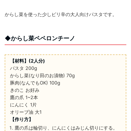
からし菜を使った少しピリ辛の大人向けパスタです。
◆
からし菜ペペロンチーノ
【材料】
(2
人分
)
パスタ
200g
からし菜
(
なり田のお漬物
)
70g
豚肉
(
なんでも
OK)
100g
きのこ
お好み
鷹の爪
1~2
本
にんにく
1
片
オリーブ油
大
1
【作り方】
鷹の爪は輪切り、にんにくはみじん切りにする。