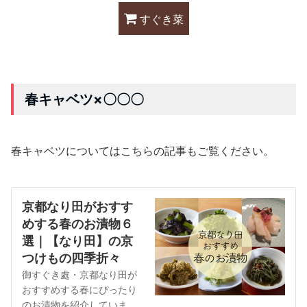
すぐき菜
春キャベツ
×
〇〇〇
春キャベツについてはこちらの記事もご覧ください。
京都なり田がおすす
めする春のお漬物６
選｜【なり田】の京
つけもの四季折々
御すぐき處・京都なり田が
おすすめする春にぴったり
のお漬物を紹介していま