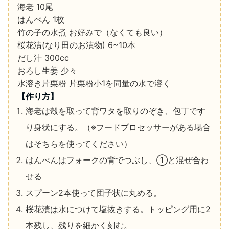
海老
10
尾
はんぺん
1
枚
竹の子の水煮
お好みで（なくても良い）
桜花漬
(
なり田のお漬物
)
6~10
本
だし汁
300cc
おろし生姜
少々
水溶き片栗粉
片栗粉小
1
を同量の水で溶く
【作り方】
海老は殻を取って背ワタを取りのぞき、包丁です
り身状にする。
（※フードプロセッサーがある場合
はそちらを使ってください）
はんぺんはフォークの背でつぶし、①と混ぜ合わ
せる
スプーン
2
本使って団子状に丸める。
桜花漬は水につけて塩抜きする。トッピング用に
2
本残し、残りを細かく刻む。